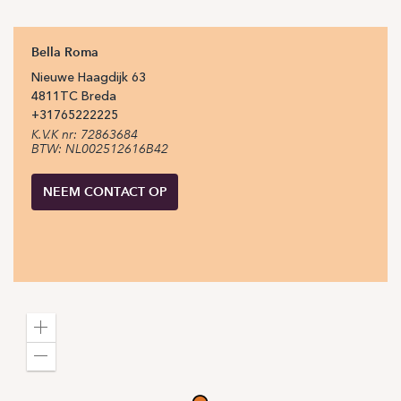
Bella Roma
Nieuwe Haagdijk
63
4811TC
Breda
+31
765222225
K.V.K nr: 72863684
BTW: NL002512616B42
NEEM CONTACT OP
Zoom
in
Zoom
out