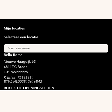
Mijn locaties
Selecteer een locatie
Maak een keuze
Bella Roma
Nieuwe Haagdijk
63
4811TC
Breda
+31
765222225
K.V.K nr: 72863684
BTW: NL002512616B42
BEKIJK DE OPENINGSTIJDEN
Blijf op de hoogte
Schrijf je in voor onze nieuwsbrief